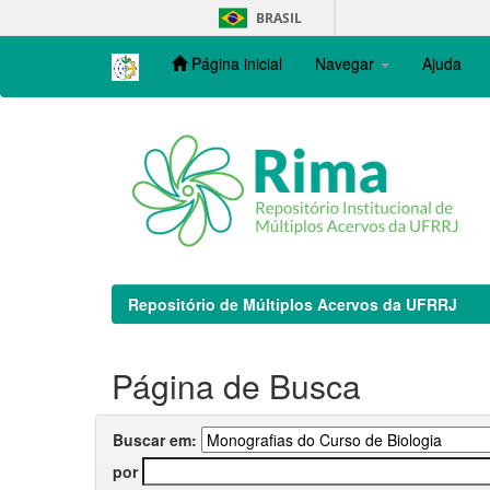
Skip
BRASIL
navigation
Página inicial
Navegar
Ajuda
Repositório de Múltiplos Acervos da UFRRJ
Página de Busca
Buscar em:
por