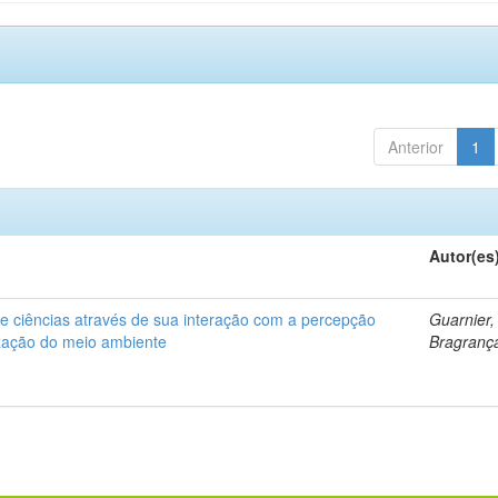
Anterior
1
Autor(es
de ciências através de sua interação com a percepção
Guarnier,
zação do meio ambiente
Bragranç