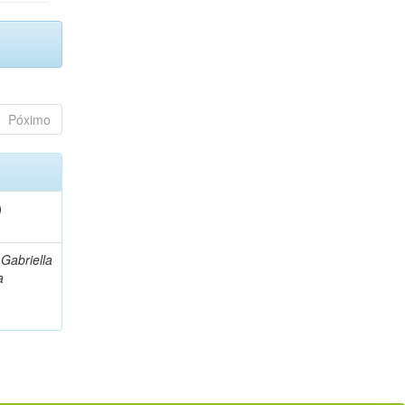
Póximo
)
 Gabriella
a