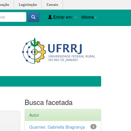
mação
Legislação
Canais
Entrar em:
Idioma
Busca facetada
Autor
Guarnier, Gabriella Bragrança
1