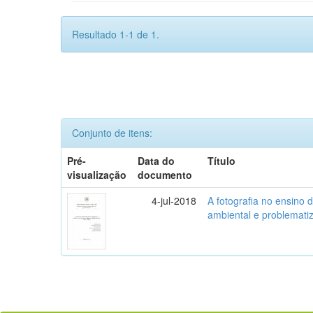
Resultado 1-1 de 1.
Conjunto de itens:
Pré-
Data do
Título
visualização
documento
4-jul-2018
A fotografia no ensino 
ambiental e problemati