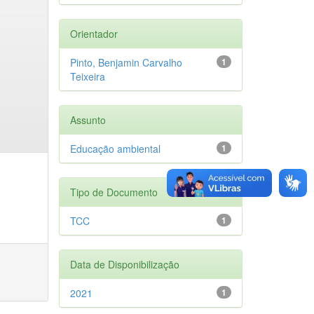
Orientador
Pinto, Benjamin Carvalho
1
Teixeira
Assunto
Educação ambiental
1
Tipo de Documento
TCC
1
Data de Disponibilização
2021
1