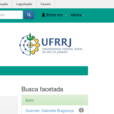
mação
Legislação
Canais
Entrar em:
Idioma
Busca facetada
Autor
Guarnier, Gabriella Bragrança
1