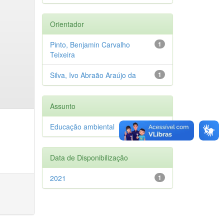
Orientador
Pinto, Benjamin Carvalho
1
Teixeira
Silva, Ivo Abraão Araújo da
1
Assunto
Educação ambiental
1
Data de Disponibilização
2021
1