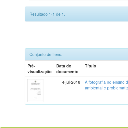
Resultado 1-1 de 1.
Conjunto de itens:
Pré-
Data do
Título
visualização
documento
4-jul-2018
A fotografia no ensino 
ambiental e problemati