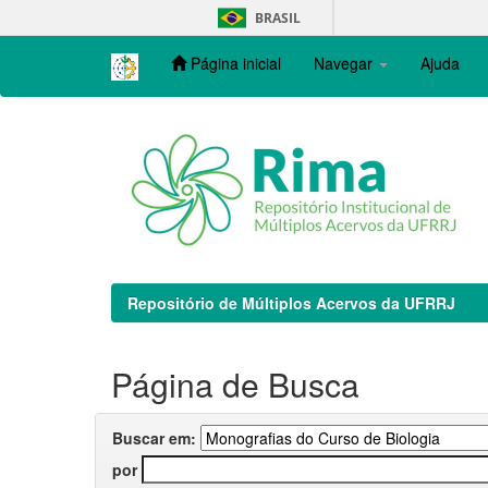
Skip
BRASIL
navigation
Página inicial
Navegar
Ajuda
Repositório de Múltiplos Acervos da UFRRJ
Página de Busca
Buscar em:
por