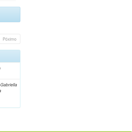
Póximo
)
 Gabriella
a