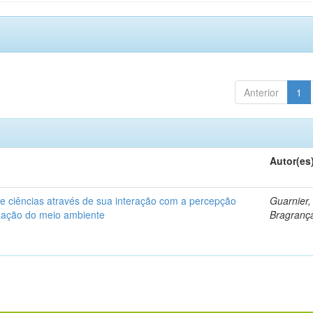
Anterior
1
Autor(es
de ciências através de sua interação com a percepção
Guarnier,
zação do meio ambiente
Bragranç