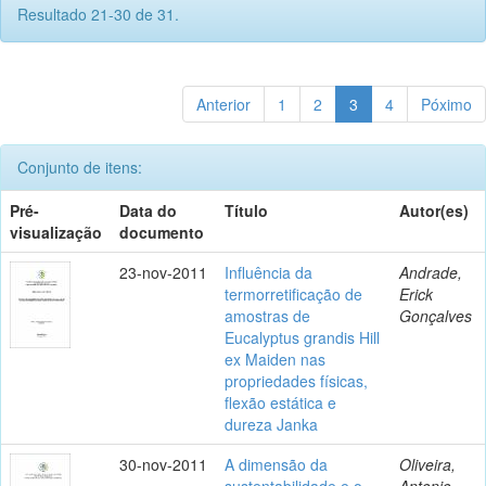
Resultado 21-30 de 31.
Anterior
1
2
3
4
Póximo
Conjunto de itens:
Pré-
Data do
Título
Autor(es)
visualização
documento
23-nov-2011
Influência da
Andrade,
termorretificação de
Erick
amostras de
Gonçalves
Eucalyptus grandis Hill
ex Maiden nas
propriedades físicas,
flexão estática e
dureza Janka
30-nov-2011
A dimensão da
Oliveira,
sustentabilidade e o
Antonio