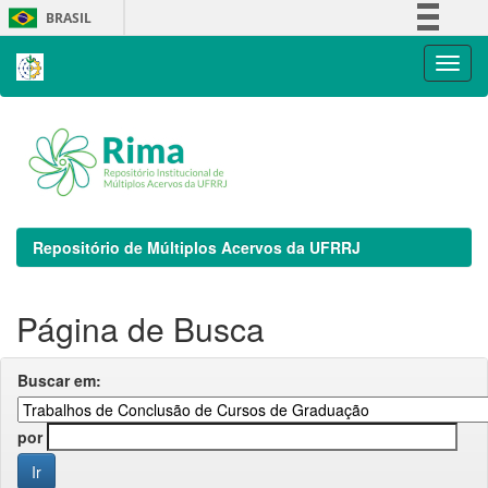
Skip
BRASIL
navigation
Simplifique!
Comunica BR
Participe
Acesso à informação
Legislação
Canais
Repositório de Múltiplos Acervos da UFRRJ
Página de Busca
Buscar em:
por