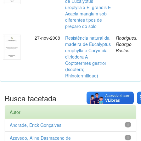
de Eucalyptus
uroplylla x E. grandis E
Acacia mangium sob
diferentes tipos de
preparo do solo
27-nov-2008
Resistência natural da
Rodrigues,
madeira de Eucalyptus
Rodrigo
urophylla e Corymbia
Bastos
citriodora A
Coptotermes gestroi
(Isoptera;
Rhinotermitidae)
Busca facetada
Autor
Andrade, Erick Gonçalves
1
Azevedo, Aline Dasmaceno de
1