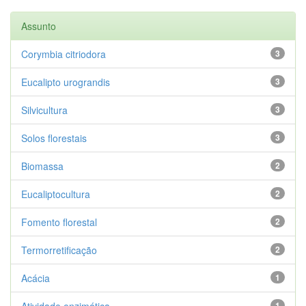
Assunto
Corymbia citriodora
3
Eucalipto urograndis
3
Silvicultura
3
Solos florestais
3
Biomassa
2
Eucaliptocultura
2
Fomento florestal
2
Termorretificação
2
Acácia
1
Atividade enzimática
1