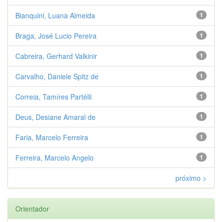
Bianquini, Luana Almeida
1
Braga, José Lucio Pereira
1
Cabreira, Gerhard Valkinir
1
Carvalho, Daniele Spitz de
1
Correia, Tamíres Partélli
1
Deus, Desiane Amaral de
1
Faria, Marcelo Ferreira
1
Ferreira, Marcelo Angelo
1
próximo >
Orientador