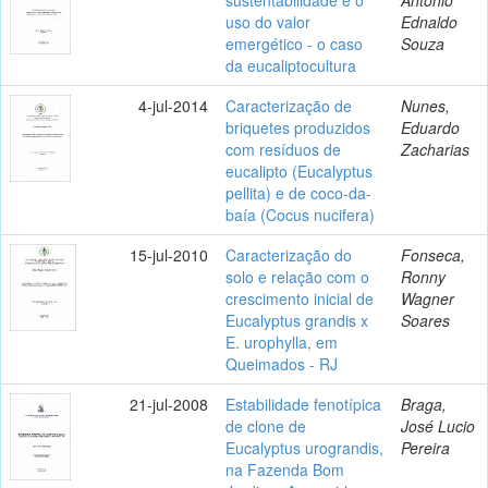
uso do valor
Ednaldo
emergético - o caso
Souza
da eucaliptocultura
4-jul-2014
Caracterização de
Nunes,
briquetes produzidos
Eduardo
com resíduos de
Zacharias
eucalipto (Eucalyptus
pellita) e de coco-da-
baía (Cocus nucifera)
15-jul-2010
Caracterização do
Fonseca,
solo e relação com o
Ronny
crescimento inicial de
Wagner
Eucalyptus grandis x
Soares
E. urophylla, em
Queimados - RJ
21-jul-2008
Estabilidade fenotípica
Braga,
de clone de
José Lucio
Eucalyptus urograndis,
Pereira
na Fazenda Bom