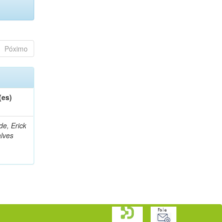
Póximo
(es)
de, Erick
lves