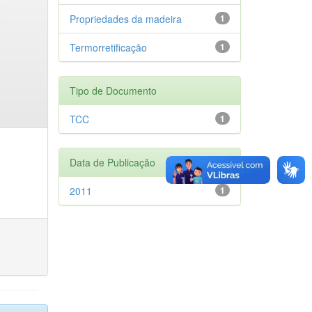
Propriedades da madeira
1
Termorretificação
1
Tipo de Documento
TCC
1
Data de Publicação
2011
1