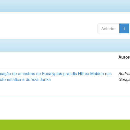
Anterior
1
Autor
ificação de amostras de Eucalyptus grandis Hill ex Maiden nas
Andra
exão estática e dureza Janka
Gonça