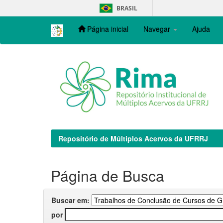
Skip
BRASIL
navigation
Página inicial
Navegar
Ajuda
Repositório de Múltiplos Acervos da UFRRJ
Página de Busca
Buscar em:
por