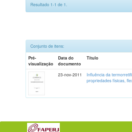
Resultado 1-1 de 1.
Conjunto de itens:
Pré-
Data do
Título
visualização
documento
23-nov-2011
Influência da termorret
propriedades físicas, fl