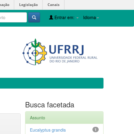
mação
Legislação
Canais
Entrar em:
Idioma
Busca facetada
Assunto
Eucalyptus grandis
1