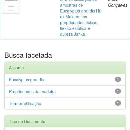
amostras de
Gonçalves
Eucalyptus grandis Hill
ex Maiden nas
propriedades físicas,
flexão estática e
dureza Janka
Busca facetada
Assunto
Eucalyptus grandis
1
Propriedades da madeira
1
Termorretificação
1
Tipo de Documento