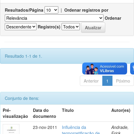
Resultados/Página
|
Ordenar registros por
Ordenar
Registro(s)
Resultado 1-1 de 1.
Anterior
1
Póximo
Conjunto de itens:
Pré-
Data do
Título
Autor(es)
visualização
documento
23-nov-2011
Influência da
Andrade,
termorretificação de
Erick