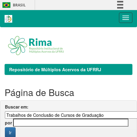
Skip
BRASIL
navigation
Simplifique!
Comunica BR
Participe
Acesso à informação
Legislação
Canais
Repositório de Múltiplos Acervos da UFRRJ
Página de Busca
Buscar em:
por