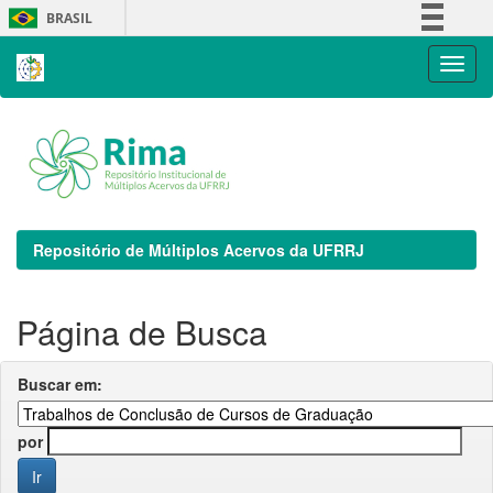
Skip
BRASIL
navigation
Simplifique!
Comunica BR
Participe
Acesso à informação
Legislação
Canais
Repositório de Múltiplos Acervos da UFRRJ
Página de Busca
Buscar em:
por