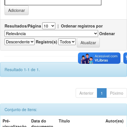
Resultados/Página
|
Ordenar registros por
Ordenar
Registro(s)
Resultado 1-1 de 1.
Anterior
1
Póximo
Conjunto de itens:
Pré-
Data do
Título
Autor(es)
visualização
documento