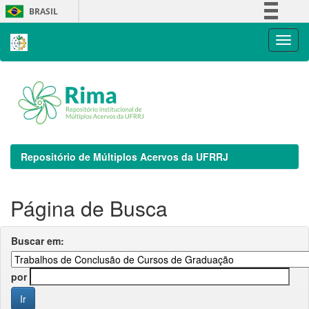
Skip
BRASIL
navigation
Simplifique!
Comunica BR
Participe
Acesso à informação
Legislação
Canais
Repositório de Múltiplos Acervos da UFRRJ
Página de Busca
Buscar em:
por