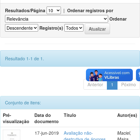
Resultados/Página
|
Ordenar registros por
Ordenar
Registro(s)
Resultado 1-1 de 1.
Anterior
1
Póximo
Conjunto de itens:
Pré-
Data do
Título
Autor(es)
visualização
documento
17-jun-2019
Avaliação não-
Maciel,
destrutiva de árvores
Maira