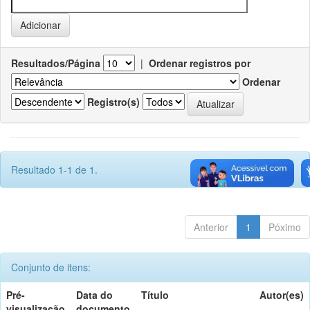
Resultados/Página
|
Ordenar registros por
Ordenar
Registro(s)
Resultado 1-1 de 1.
Anterior
1
Póximo
Conjunto de itens:
Pré-
Data do
Título
Autor(es)
visualização
documento