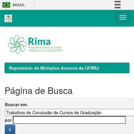
Skip
BRASIL
navigation
Simplifique!
Comunica BR
Participe
Acesso à informação
Legislação
Canais
Repositório de Múltiplos Acervos da UFRRJ
Página de Busca
Buscar em:
por