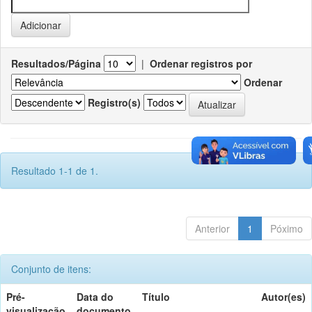
Resultados/Página
|
Ordenar registros por
Ordenar
Registro(s)
Resultado 1-1 de 1.
Anterior
1
Póximo
Conjunto de itens:
Pré-
Data do
Título
Autor(es)
visualização
documento