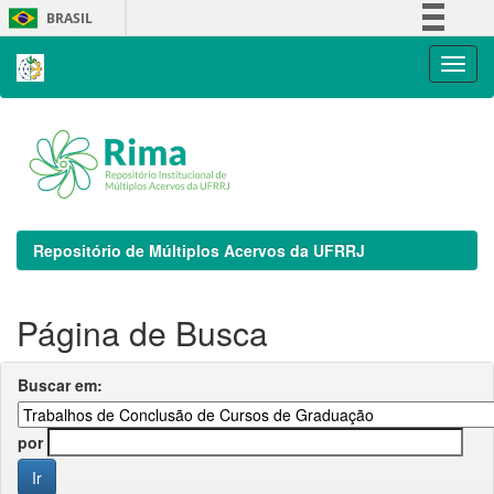
Skip
BRASIL
navigation
Simplifique!
Comunica BR
Participe
Acesso à informação
Legislação
Canais
Repositório de Múltiplos Acervos da UFRRJ
Página de Busca
Buscar em:
por