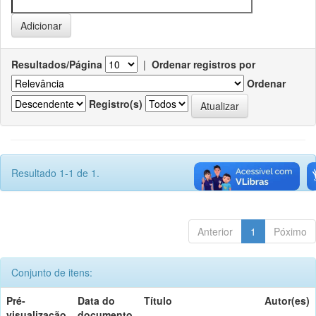
Resultados/Página
|
Ordenar registros por
Ordenar
Registro(s)
Resultado 1-1 de 1.
Anterior
1
Póximo
Conjunto de itens:
Pré-
Data do
Título
Autor(es)
visualização
documento