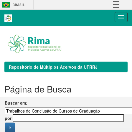
Skip
BRASIL
navigation
Simplifique!
Comunica BR
Participe
Acesso à informação
Legislação
Canais
Repositório de Múltiplos Acervos da UFRRJ
Página de Busca
Buscar em:
por