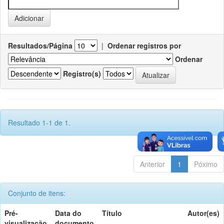
Resultados/Página
|
Ordenar registros por
Ordenar
Registro(s)
Resultado 1-1 de 1.
Anterior
1
Póximo
Conjunto de itens:
Pré-
Data do
Título
Autor(es)
visualização
documento