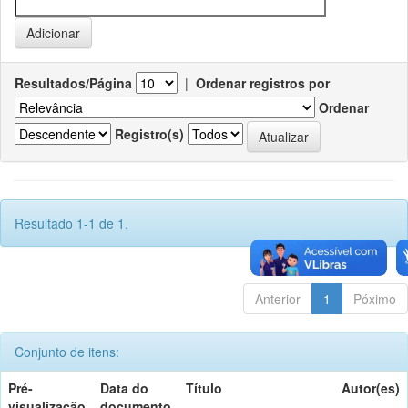
Resultados/Página
|
Ordenar registros por
Ordenar
Registro(s)
Resultado 1-1 de 1.
Anterior
1
Póximo
Conjunto de itens:
Pré-
Data do
Título
Autor(es)
visualização
documento