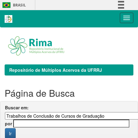
Skip
BRASIL
navigation
Simplifique!
Comunica BR
Participe
Acesso à informação
Legislação
Canais
Repositório de Múltiplos Acervos da UFRRJ
Página de Busca
Buscar em:
por