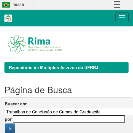
Skip
BRASIL
navigation
Simplifique!
Comunica BR
Participe
Acesso à informação
Legislação
Canais
Repositório de Múltiplos Acervos da UFRRJ
Página de Busca
Buscar em:
por