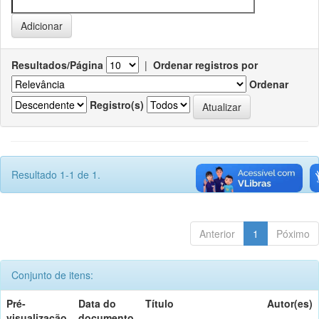
Resultados/Página
|
Ordenar registros por
Ordenar
Registro(s)
Resultado 1-1 de 1.
Anterior
1
Póximo
Conjunto de itens:
Pré-
Data do
Título
Autor(es)
visualização
documento