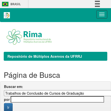
Skip
BRASIL
navigation
Simplifique!
Comunica BR
Participe
Acesso à informação
Legislação
Canais
Repositório de Múltiplos Acervos da UFRRJ
Página de Busca
Buscar em:
por