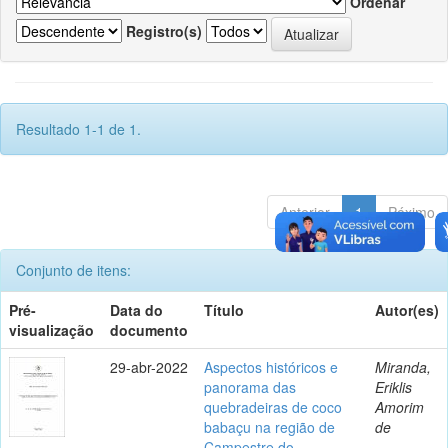
Ordenar
Registro(s)
Resultado 1-1 de 1.
Anterior
1
Póximo
Conjunto de itens:
Pré-
Data do
Título
Autor(es)
visualização
documento
29-abr-2022
Aspectos históricos e
Miranda,
panorama das
Eriklis
quebradeiras de coco
Amorim
babaçu na região de
de
Campestre do