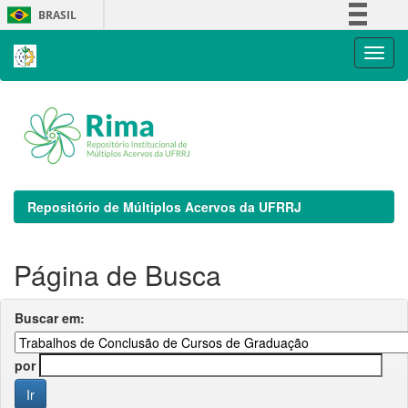
Skip
BRASIL
navigation
Simplifique!
Comunica BR
Participe
Acesso à informação
Legislação
Canais
Repositório de Múltiplos Acervos da UFRRJ
Página de Busca
Buscar em:
por