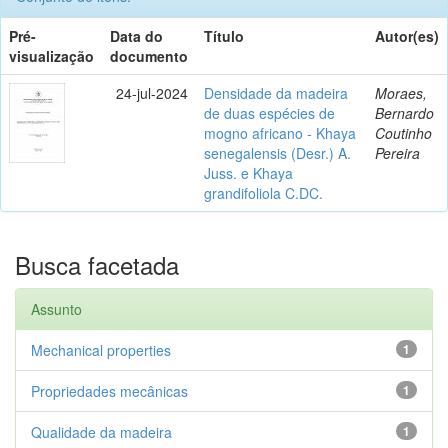
Pré-
Data do
Título
Autor(es)
visualização
documento
24-jul-2024
Densidade da madeira
Moraes,
de duas espécies de
Bernardo
mogno africano - Khaya
Coutinho
senegalensis (Desr.) A.
Pereira
Juss. e Khaya
grandifoliola C.DC.
Busca facetada
Assunto
Mechanical properties
1
Propriedades mecânicas
1
Qualidade da madeira
1