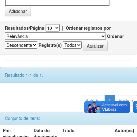
Resultados/Página
|
Ordenar registros por
Ordenar
Registro(s)
Resultado 1-1 de 1.
Anterior
1
Póximo
Conjunto de itens:
Pré-
Data do
Título
Autor(es)
visualização
documento