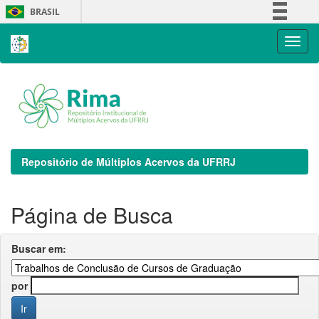
Skip
BRASIL
navigation
Simplifique!
Comunica BR
Participe
Acesso à informação
Legislação
Canais
Repositório de Múltiplos Acervos da UFRRJ
Página de Busca
Buscar em:
por