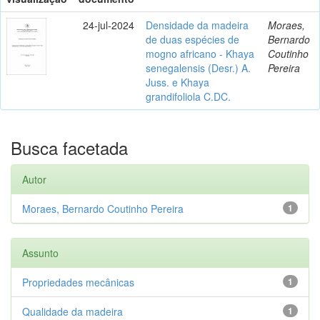
24-jul-2024
Densidade da madeira
Moraes,
de duas espécies de
Bernardo
mogno africano - Khaya
Coutinho
senegalensis (Desr.) A.
Pereira
Juss. e Khaya
grandifoliola C.DC.
Busca facetada
Autor
Moraes, Bernardo Coutinho Pereira
1
Assunto
Propriedades mecânicas
1
Qualidade da madeira
1