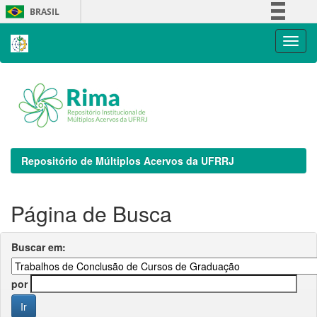
Skip
BRASIL
navigation
Simplifique!
Comunica BR
Participe
Acesso à informação
Legislação
Canais
Repositório de Múltiplos Acervos da UFRRJ
Página de Busca
Buscar em:
por