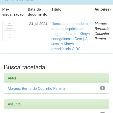
Pré-
Data do
Título
Autor(es)
visualização
documento
24-jul-2024
Densidade da madeira
Moraes,
de duas espécies de
Bernardo
mogno africano - Khaya
Coutinho
senegalensis (Desr.) A.
Pereira
Juss. e Khaya
grandifoliola C.DC.
Busca facetada
Autor
Moraes, Bernardo Coutinho Pereira
1
Assunto