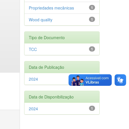
Propriedades mecânicas
1
Wood quality
1
Tipo de Documento
TCC
1
Data de Publicação
2024
1
Data de Disponibilização
2024
1