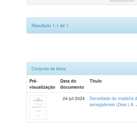
Resultado 1-1 de 1.
Conjunto de itens:
Pré-
Data do
Título
visualização
documento
24-jul-2024
Densidade da madeira d
senegalensis (Desr.) A. 