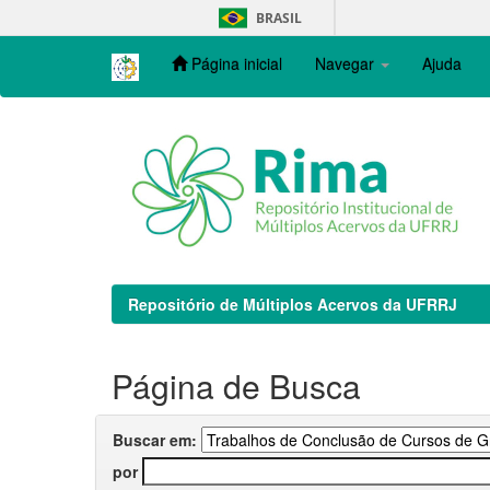
Skip
BRASIL
navigation
Página inicial
Navegar
Ajuda
Repositório de Múltiplos Acervos da UFRRJ
Página de Busca
Buscar em:
por