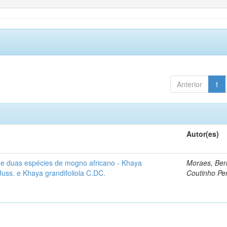
Anterior
1
Autor(es)
e duas espécies de mogno africano - Khaya
Moraes, Ber
Juss. e Khaya grandifoliola C.DC.
Coutinho Per