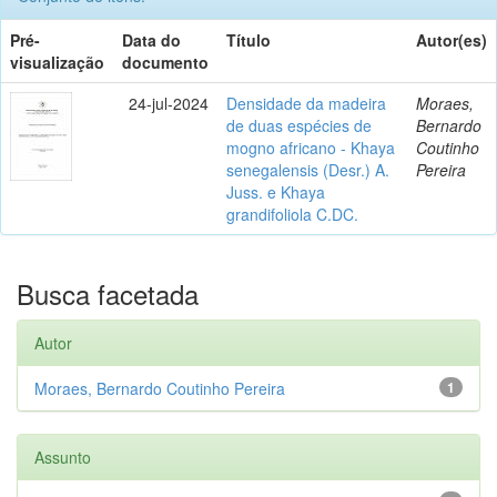
Pré-
Data do
Título
Autor(es)
visualização
documento
24-jul-2024
Densidade da madeira
Moraes,
de duas espécies de
Bernardo
mogno africano - Khaya
Coutinho
senegalensis (Desr.) A.
Pereira
Juss. e Khaya
grandifoliola C.DC.
Busca facetada
Autor
Moraes, Bernardo Coutinho Pereira
1
Assunto