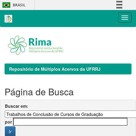
Skip
BRASIL
navigation
Simplifique!
Comunica BR
Participe
Acesso à informação
Legislação
Canais
Repositório de Múltiplos Acervos da UFRRJ
Página de Busca
Buscar em:
por