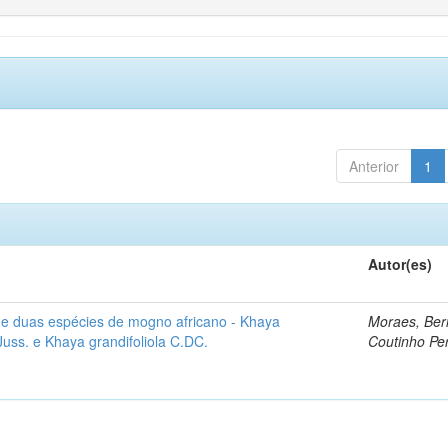
Anterior
1
Autor(es)
e duas espécies de mogno africano - Khaya
Moraes, Ber
Juss. e Khaya grandifoliola C.DC.
Coutinho Per