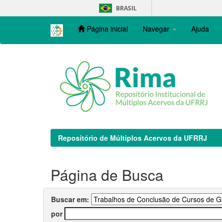
Skip
BRASIL
navigation
Página inicial
Navegar
Ajuda
Repositório de Múltiplos Acervos da UFRRJ
Página de Busca
Buscar em:
por