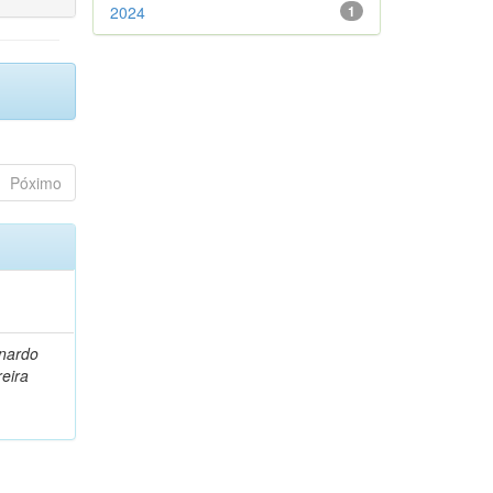
2024
1
Póximo
nardo
eira