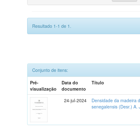
Resultado 1-1 de 1.
Conjunto de itens:
Pré-
Data do
Título
visualização
documento
24-jul-2024
Densidade da madeira d
senegalensis (Desr.) A. 