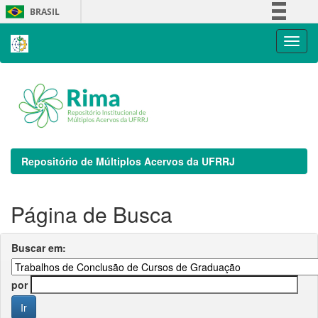
Skip
BRASIL
navigation
Simplifique!
Comunica BR
Participe
Acesso à informação
Legislação
Canais
Repositório de Múltiplos Acervos da UFRRJ
Página de Busca
Buscar em:
por