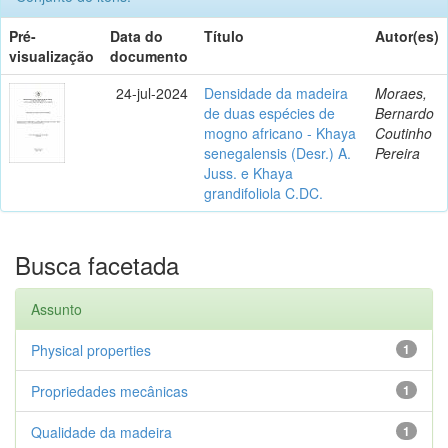
Pré-
Data do
Título
Autor(es)
visualização
documento
24-jul-2024
Densidade da madeira
Moraes,
de duas espécies de
Bernardo
mogno africano - Khaya
Coutinho
senegalensis (Desr.) A.
Pereira
Juss. e Khaya
grandifoliola C.DC.
Busca facetada
Assunto
Physical properties
1
Propriedades mecânicas
1
Qualidade da madeira
1