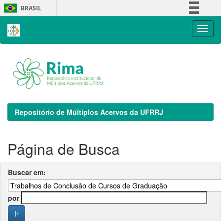
Skip
BRASIL
navigation
Simplifique!
Comunica BR
Participe
Acesso à informação
Legislação
Canais
Repositório de Múltiplos Acervos da UFRRJ
Página de Busca
Buscar em:
por