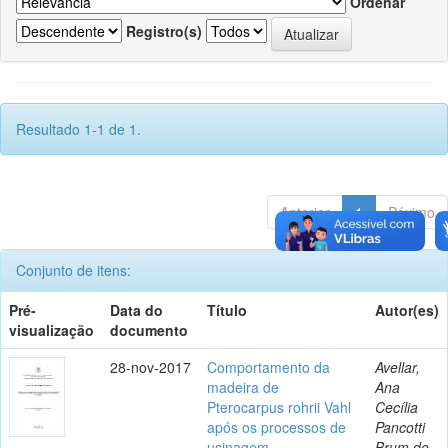
Ordenar
Registro(s)
Resultado 1-1 de 1.
Anterior
1
Póximo
Conjunto de itens:
Pré-
Data do
Título
Autor(es)
visualização
documento
28-nov-2017
Comportamento da
Avellar,
madeira de
Ana
Pterocarpus rohrii Vahl
Cecília
após os processos de
Pancotti
usinagem,
Brum de