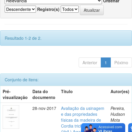
Ordenar
Registro(s)
Resultado 1-2 de 2.
Anterior
1
Póximo
Conjunto de itens:
Pré-
Data do
Título
Autor(es)
visualização
documento
28-nov-2017
Avaliação da usinagem
Pereira,
e das propriedades
Hudson
físicas da madeira de
Mota
Cordia trichotoma
Lima
(Vell.) Arrab. ex Steud