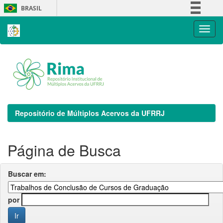
Skip
BRASIL
navigation
Simplifique!
Comunica BR
Participe
Acesso à informação
Legislação
Canais
Repositório de Múltiplos Acervos da UFRRJ
Página de Busca
Buscar em:
por