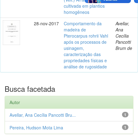
cultivada em plantios
homogêneos
28-nov-2017
Comportamento da
Avellar,
madeira de
Ana
Pterocarpus rohrii Vahl
Cecília
após os processos de
Pancotti
usinagem,
Brum de
caracterização das
propriedades físicas e
análise de rugosidade
Busca facetada
Autor
Avellar, Ana Cecília Pancotti Bru...
1
Pereira, Hudson Mota Lima
1