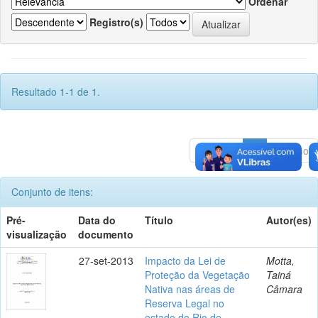
Ordenar
Registro(s)
Resultado 1-1 de 1.
Anterior
1
Póximo
Conjunto de itens:
Pré-
Data do
Título
Autor(es)
visualização
documento
27-set-2013
Impacto da Lei de
Motta,
Proteção da Vegetação
Tainá
Nativa nas áreas de
Câmara
Reserva Legal no
estado do Rio de