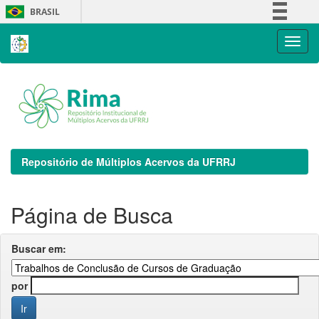
Skip
BRASIL
navigation
Simplifique!
Comunica BR
Participe
Acesso à informação
Legislação
Canais
Repositório de Múltiplos Acervos da UFRRJ
Página de Busca
Buscar em:
por