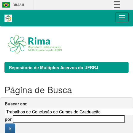
Skip
BRASIL
navigation
Simplifique!
Comunica BR
Participe
Acesso à informação
Legislação
Canais
Repositório de Múltiplos Acervos da UFRRJ
Página de Busca
Buscar em:
por