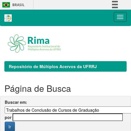
Skip
BRASIL
navigation
Simplifique!
Comunica BR
Participe
Acesso à informação
Legislação
Canais
Repositório de Múltiplos Acervos da UFRRJ
Página de Busca
Buscar em:
por