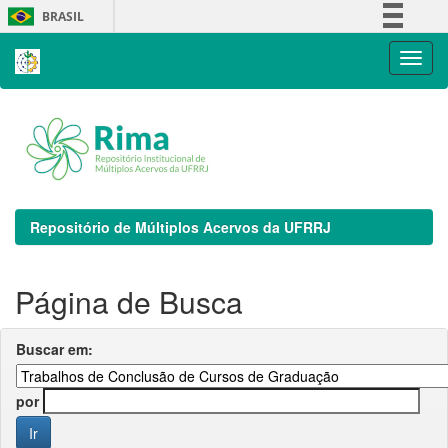
Skip
BRASIL
navigation
Simplifique!
Comunica BR
Participe
Acesso à informação
Legislação
Canais
Repositório de Múltiplos Acervos da UFRRJ
Página de Busca
Buscar em:
por