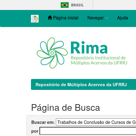
Skip
BRASIL
navigation
Página inicial
Navegar
Ajuda
Repositório de Múltiplos Acervos da UFRRJ
Página de Busca
Buscar em:
por