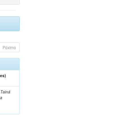
Póximo
es)
 Tainá
a