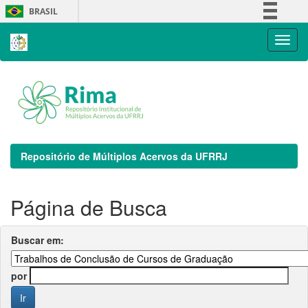
Skip
BRASIL
navigation
Simplifique!
Comunica BR
Participe
Acesso à informação
Legislação
Canais
Repositório de Múltiplos Acervos da UFRRJ
Página de Busca
Buscar em:
por