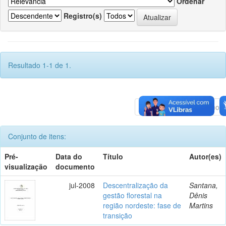
Ordenar
Registro(s)
Resultado 1-1 de 1.
Anterior
1
Póximo
Conjunto de itens:
Pré-
Data do
Título
Autor(es)
visualização
documento
jul-2008
Descentralização da
Santana,
gestão florestal na
Dênis
região nordeste: fase de
Martins
transição