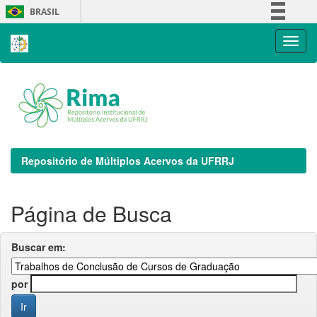
Skip
BRASIL
navigation
Simplifique!
Comunica BR
Participe
Acesso à informação
Legislação
Canais
Repositório de Múltiplos Acervos da UFRRJ
Página de Busca
Buscar em:
por