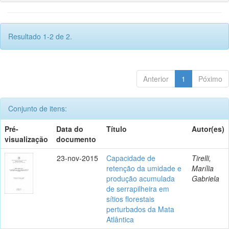
Resultado 1-2 de 2.
Anterior
1
Póximo
Conjunto de itens:
Pré-
Data do
Título
Autor(es)
visualização
documento
23-nov-2015
Capacidade de
Tirelli,
retenção da umidade e
Marília
produção acumulada
Gabriela
de serrapilheira em
sítios florestais
perturbados da Mata
Atlântica