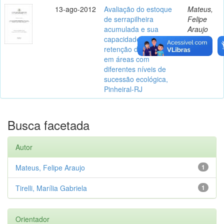
13-ago-2012
Avaliação do estoque
Mateus,
de serrapilheira
Felipe
acumulada e sua
Araujo
capacidade de
retenção de umidade
em áreas com
diferentes níveis de
sucessão ecológica,
Pinheiral-RJ
Busca facetada
Autor
Mateus, Felipe Araujo
1
Tirelli, Marília Gabriela
1
Orientador