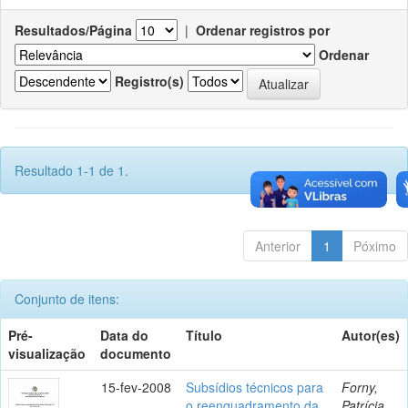
Resultados/Página
|
Ordenar registros por
Ordenar
Registro(s)
Resultado 1-1 de 1.
Anterior
1
Póximo
Conjunto de itens:
Pré-
Data do
Título
Autor(es)
visualização
documento
15-fev-2008
Subsídios técnicos para
Forny,
o reenquadramento da
Patrícia