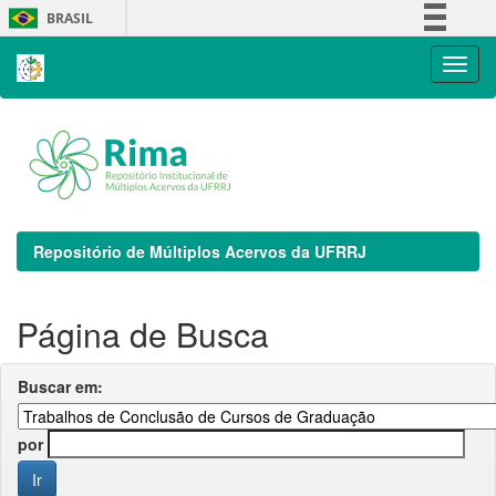
Skip
BRASIL
navigation
Simplifique!
Comunica BR
Participe
Acesso à informação
Legislação
Canais
Repositório de Múltiplos Acervos da UFRRJ
Página de Busca
Buscar em:
por