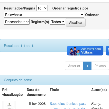
Resultados/Página
|
Ordenar registros por
Ordenar
Registro(s)
Resultado 1-1 de 1.
Anterior
1
Póximo
Conjunto de itens:
Pré-
Data do
Título
Autor(es)
visualização
documento
15-fev-2008
Subsídios técnicos para
Forny,
o reenquadramento da
Patrícia