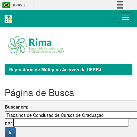
Skip
BRASIL
navigation
Simplifique!
Comunica BR
Participe
Acesso à informação
Legislação
Canais
Repositório de Múltiplos Acervos da UFRRJ
Página de Busca
Buscar em:
por