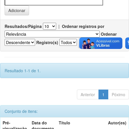
Resultados/Página
|
Ordenar registros por
Ordenar
Registro(s)
Resultado 1-1 de 1.
Anterior
1
Póximo
Conjunto de itens:
Pré-
Data do
Título
Autor(es)
visualização
documento