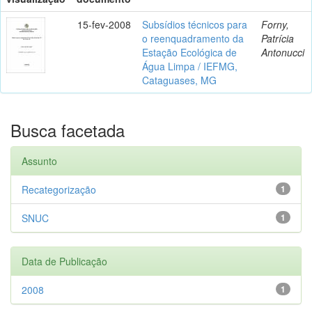
15-fev-2008
Subsídios técnicos para
Forny,
o reenquadramento da
Patrícia
Estação Ecológica de
Antonucci
Água Limpa / IEFMG,
Cataguases, MG
Busca facetada
Assunto
Recategorização
1
SNUC
1
Data de Publicação
2008
1