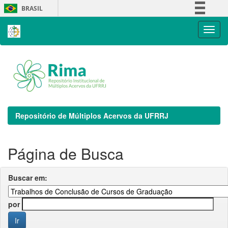
Skip
BRASIL
navigation
Simplifique!
Comunica BR
Participe
Acesso à informação
Legislação
Canais
Repositório de Múltiplos Acervos da UFRRJ
Página de Busca
Buscar em:
por