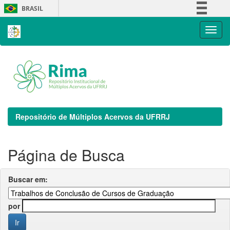
Skip
BRASIL
navigation
Simplifique!
Comunica BR
Participe
Acesso à informação
Legislação
Canais
Repositório de Múltiplos Acervos da UFRRJ
Página de Busca
Buscar em:
por