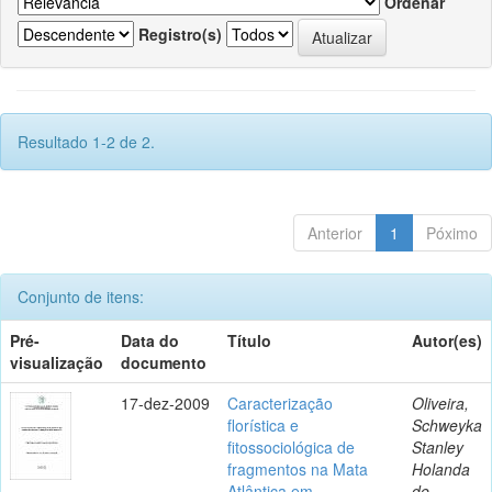
Ordenar
Registro(s)
Resultado 1-2 de 2.
Anterior
1
Póximo
Conjunto de itens:
Pré-
Data do
Título
Autor(es)
visualização
documento
17-dez-2009
Caracterização
Oliveira,
florística e
Schweyka
fitossociológica de
Stanley
fragmentos na Mata
Holanda
Atlântica em
de