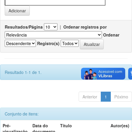
Resultados/Página
|
Ordenar registros por
Ordenar
Registro(s)
Resultado 1-1 de 1.
Anterior
1
Póximo
Conjunto de itens:
Pré-
Data do
Título
Autor(es)
visualização
documento