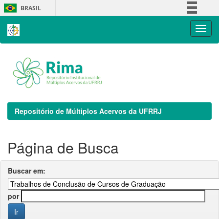
Skip
BRASIL
navigation
Simplifique!
Comunica BR
Participe
Acesso à informação
Legislação
Canais
Repositório de Múltiplos Acervos da UFRRJ
Página de Busca
Buscar em:
por