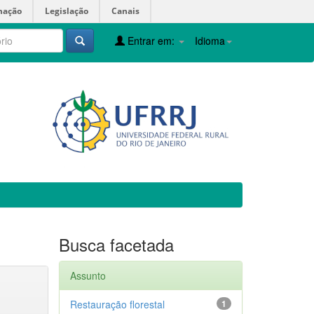
mação
Legislação
Canais
Entrar em:
Idioma
Busca facetada
Assunto
Restauração florestal
1