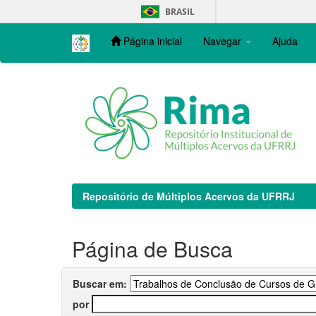
Skip
BRASIL
navigation
Página inicial
Navegar
Ajuda
Repositório de Múltiplos Acervos da UFRRJ
Página de Busca
Buscar em:
por