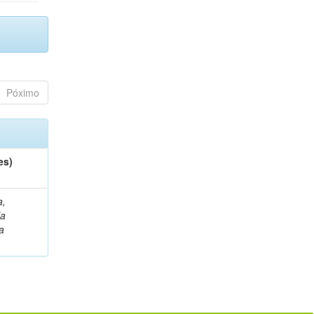
Póximo
es)
a,
la
a