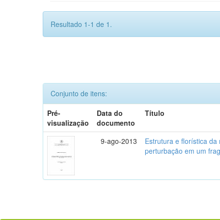
Resultado 1-1 de 1.
Conjunto de itens:
Pré-
Data do
Título
visualização
documento
9-ago-2013
Estrutura e florística 
perturbação em um fragm