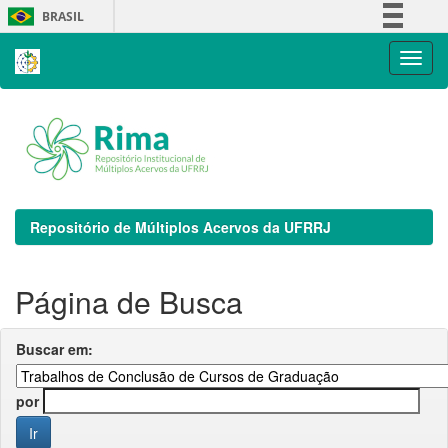
Skip
BRASIL
navigation
Simplifique!
Comunica BR
Participe
Acesso à informação
Legislação
Canais
Repositório de Múltiplos Acervos da UFRRJ
Página de Busca
Buscar em:
por