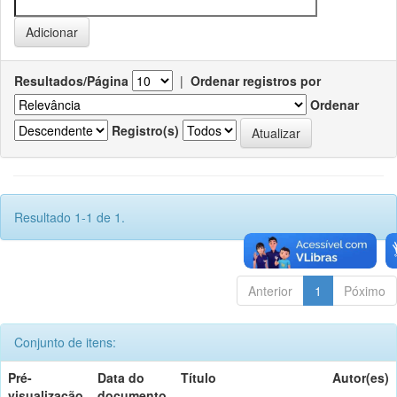
Resultados/Página
|
Ordenar registros por
Ordenar
Registro(s)
Resultado 1-1 de 1.
Anterior
1
Póximo
Conjunto de itens:
Pré-
Data do
Título
Autor(es)
visualização
documento