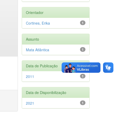
Orientador
Cortines, Erika
1
Assunto
Mata Atlântica
1
Data de Publicação
2011
1
Data de Disponibilização
2021
1