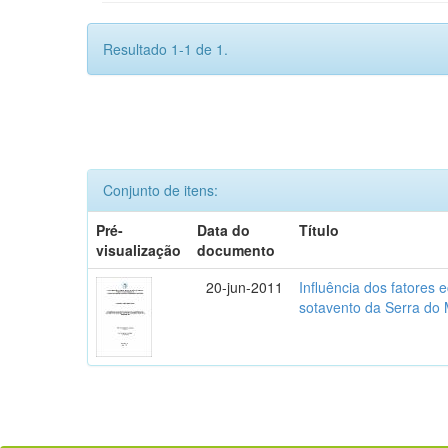
Resultado 1-1 de 1.
Conjunto de itens:
Pré-
Data do
Título
visualização
documento
20-jun-2011
Influência dos fatores 
sotavento da Serra do 