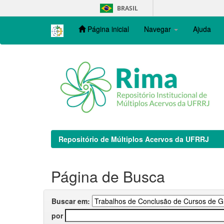
Skip
BRASIL
navigation
Página inicial
Navegar
Ajuda
Repositório de Múltiplos Acervos da UFRRJ
Página de Busca
Buscar em:
por