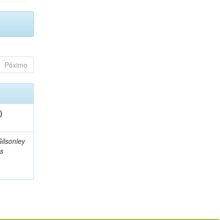
Póximo
)
ilsonley
s