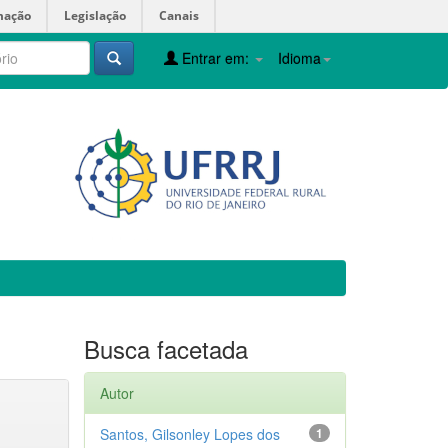
mação
Legislação
Canais
Entrar em:
Idioma
Busca facetada
Autor
Santos, Gilsonley Lopes dos
1