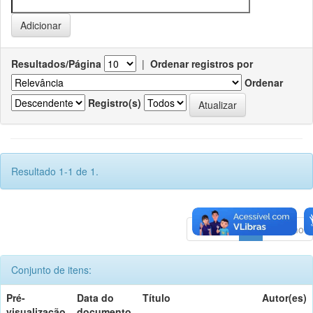
Resultados/Página
|
Ordenar registros por
Ordenar
Registro(s)
Resultado 1-1 de 1.
Anterior
1
Póximo
Conjunto de itens:
Pré-
Data do
Título
Autor(es)
visualização
documento