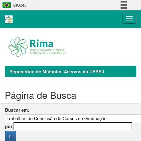
Skip
BRASIL
navigation
Simplifique!
Comunica BR
Participe
Acesso à informação
Legislação
Canais
Repositório de Múltiplos Acervos da UFRRJ
Página de Busca
Buscar em:
por