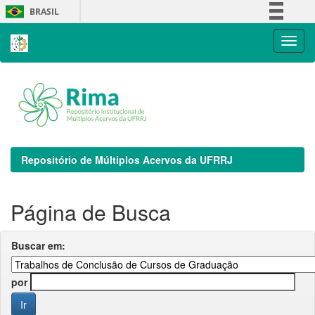
Skip
BRASIL
navigation
Simplifique!
Comunica BR
Participe
Acesso à informação
Legislação
Canais
Repositório de Múltiplos Acervos da UFRRJ
Página de Busca
Buscar em:
por