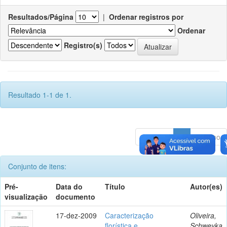
Resultados/Página
|
Ordenar registros por
Ordenar
Registro(s)
Resultado 1-1 de 1.
Anterior
1
Póximo
Conjunto de itens:
Pré-
Data do
Título
Autor(es)
visualização
documento
17-dez-2009
Caracterização
Oliveira,
florística e
Schweyka