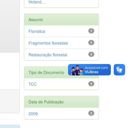
Holand...
Assunto
Florística
1
Fragmentos florestais
1
Restauração florestal
1
Tipo de Documento
TCC
1
Data de Publicação
2009
1