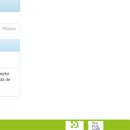
Póximo
weyka
nda de