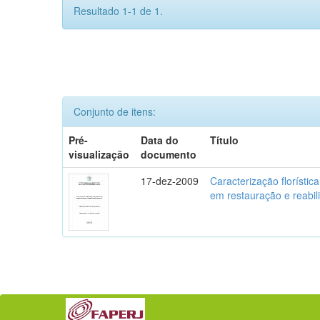
Resultado 1-1 de 1.
Conjunto de itens:
Pré-
Data do
Título
visualização
documento
17-dez-2009
Caracterização florístic
em restauração e reabil