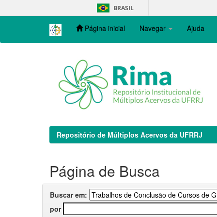
Skip
BRASIL
navigation
Página inicial
Navegar
Ajuda
Repositório de Múltiplos Acervos da UFRRJ
Página de Busca
Buscar em:
por