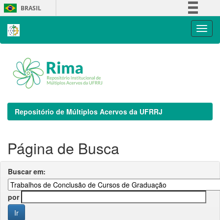
Skip
BRASIL
navigation
Simplifique!
Comunica BR
Participe
Acesso à informação
Legislação
Canais
Repositório de Múltiplos Acervos da UFRRJ
Página de Busca
Buscar em:
por