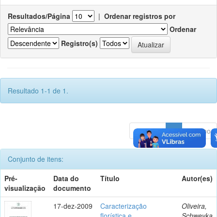
Resultados/Página
|
Ordenar registros por
Ordenar
Registro(s)
Resultado 1-1 de 1.
Anterior
1
Póximo
Conjunto de itens:
Pré-
Data do
Título
Autor(es)
visualização
documento
17-dez-2009
Caracterização
Oliveira,
florística e
Schweyka