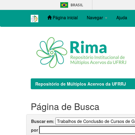
Skip
BRASIL
navigation
Página inicial
Navegar
Ajuda
Repositório de Múltiplos Acervos da UFRRJ
Página de Busca
Buscar em:
por