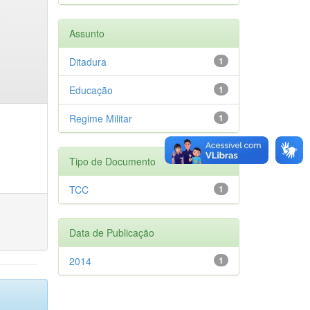
Assunto
Ditadura
1
Educação
1
Regime Militar
1
Tipo de Documento
TCC
1
Data de Publicação
2014
1