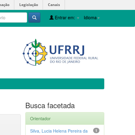
mação
Legislação
Canais
Entrar em:
Idioma
Busca facetada
Orientador
Silva, Lucia Helena Pereira da
1