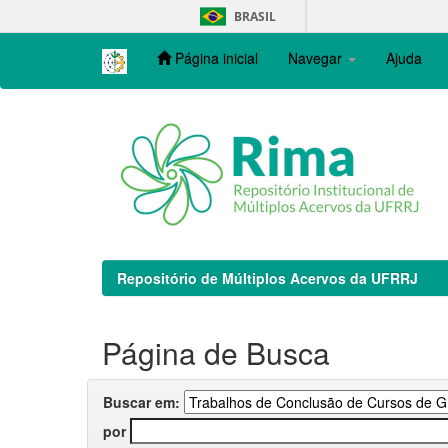
Skip
BRASIL
navigation
Página inicial
Navegar
Ajuda
Repositório de Múltiplos Acervos da UFRRJ
Página de Busca
Buscar em:
por