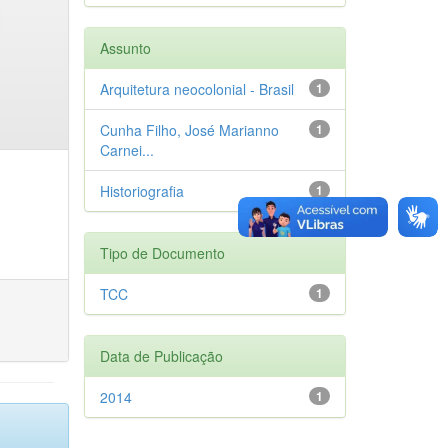
Assunto
Arquitetura neocolonial - Brasil
1
Cunha Filho, José Marianno
1
Carnei...
Historiografia
1
Tipo de Documento
TCC
1
Data de Publicação
2014
1