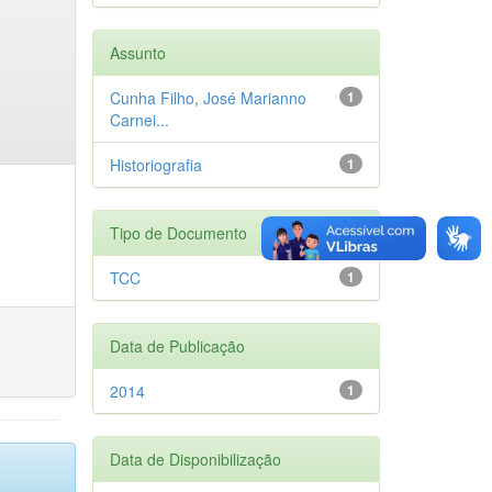
Assunto
Cunha Filho, José Marianno
1
Carnei...
Historiografia
1
Tipo de Documento
TCC
1
Data de Publicação
2014
1
Data de Disponibilização