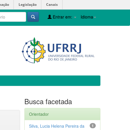
mação
Legislação
Canais
Entrar em:
Idioma
Busca facetada
Orientador
Silva, Lucia Helena Pereira da
1