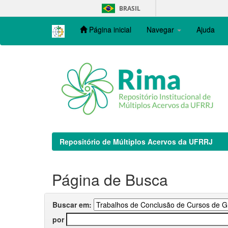
Skip
BRASIL
navigation
Página inicial
Navegar
Ajuda
Repositório de Múltiplos Acervos da UFRRJ
Página de Busca
Buscar em:
por