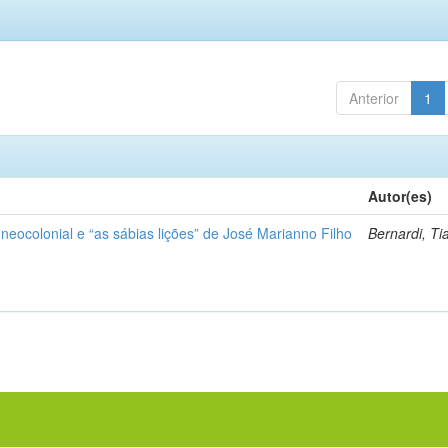
Anterior
1
Autor(es)
 neocolonial e “as sábias lições” de José Marianno Filho
Bernardi, Ti