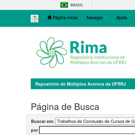
Skip
BRASIL
navigation
Página inicial
Navegar
Ajuda
Repositório de Múltiplos Acervos da UFRRJ
Página de Busca
Buscar em:
por