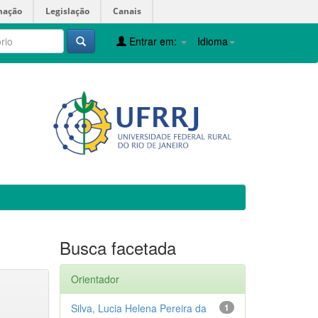
mação
Legislação
Canais
Entrar em:
Idioma
Busca facetada
Orientador
Silva, Lucia Helena Pereira da
1