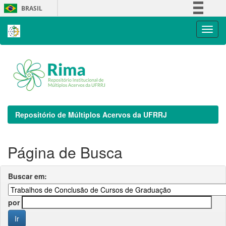
Skip
BRASIL
navigation
Simplifique!
Comunica BR
Participe
Acesso à informação
Legislação
Canais
Repositório de Múltiplos Acervos da UFRRJ
Página de Busca
Buscar em:
por