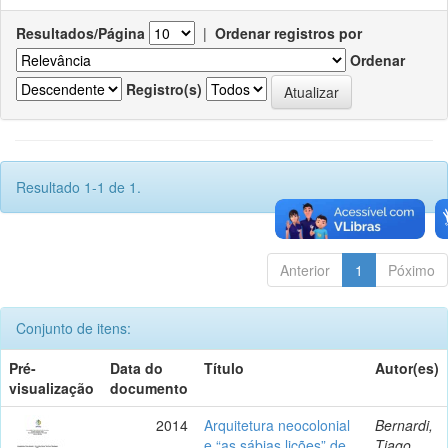
Resultados/Página
|
Ordenar registros por
Ordenar
Registro(s)
Resultado 1-1 de 1.
Anterior
1
Póximo
Conjunto de itens:
Pré-
Data do
Título
Autor(es)
visualização
documento
2014
Arquitetura neocolonial
Bernardi,
e “as sábias lições” de
Tiago