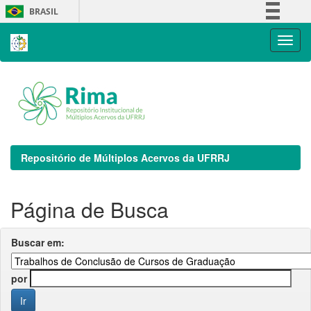
Skip
BRASIL
navigation
Simplifique!
Comunica BR
Participe
Acesso à informação
Legislação
Canais
Repositório de Múltiplos Acervos da UFRRJ
Página de Busca
Buscar em:
por