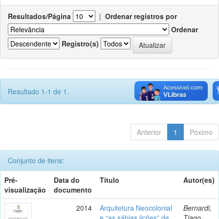
Resultados/Página
|
Ordenar registros por
Ordenar
Registro(s)
Resultado 1-1 de 1.
Anterior
1
Póximo
Conjunto de itens:
Pré-
Data do
Título
Autor(es)
visualização
documento
2014
Arquitetura Neocolonial
Bernardi,
e “as sábias lições” de
Tiago