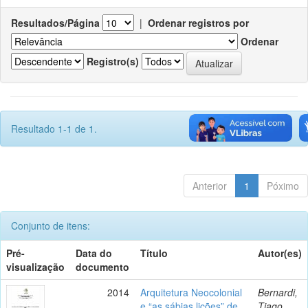
Resultados/Página
|
Ordenar registros por
Ordenar
Registro(s)
Resultado 1-1 de 1.
Anterior
1
Póximo
Conjunto de itens:
Pré-
Data do
Título
Autor(es)
visualização
documento
2014
Arquitetura Neocolonial
Bernardi,
e “as sábias lições” de
Tiago