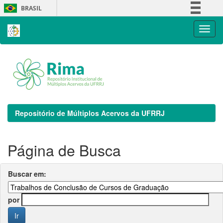
Skip
BRASIL
navigation
Simplifique!
Comunica BR
Participe
Acesso à informação
Legislação
Canais
Repositório de Múltiplos Acervos da UFRRJ
Página de Busca
Buscar em:
por