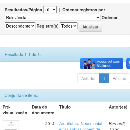
Resultados/Página
|
Ordenar registros por
Ordenar
Registro(s)
Resultado 1-1 de 1.
Anterior
1
Póximo
Conjunto de itens:
Pré-
Data do
Título
Autor(es)
visualização
documento
2014
Arquitetura Neocolonial
Bernardi,
e “as sábias lições” de
Tiago